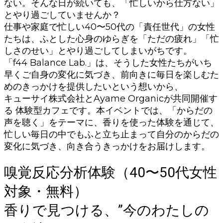
ない。そんな日が続いても、「忙しいから仕方ない」
とやり過ごしていませんか？
仕事や家庭で忙しい40〜50代の「責任世代」の女性
たちは、ふとした心身のゆらぎを「ただの疲れ」「忙
しさのせい」とやり過ごしてしまいがちです。
「f44 Balance Lab.」は、そうした女性たちがいち
早くご自身の変化に気づき、前向きに毎日を楽しむた
めのきっかけを提供したいという想いから、
キューサイ株式会社とAyame Organicが共同開催す
る 体験型カフェです。本イベントでは、「からだの
声を聴く」をテーマに、香りを使った体験を通じて、
忙しい毎日の中でもふと立ち止まって自分のからだの
変化に気づき、向き合うきっかけをお届けします。
嗅覚反応分析体験（40〜50代女性
対象・無料）
香りで見つける、”今のわたしの