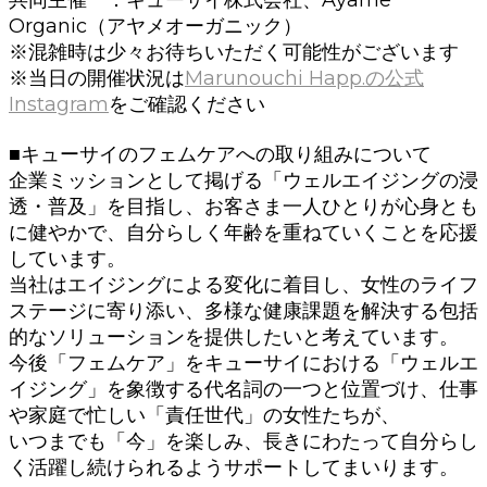
共同主催 ：キューサイ株式会社、Ayame
Organic（アヤメオーガニック）
※混雑時は少々お待ちいただく可能性がございます
※当日の開催状況は
Marunouchi Happ.の公式
Instagram
をご確認ください
.
■キューサイのフェムケアへの取り組みについて
企業ミッションとして掲げる「ウェルエイジングの浸
透・普及」を目指し、お客さま一人ひとりが心身とも
に健やかで、自分らしく年齢を重ねていくことを応援
しています。
当社はエイジングによる変化に着目し、女性のライフ
ステージに寄り添い、多様な健康課題を解決する包括
的なソリューションを提供したいと考えています。
今後「フェムケア」をキューサイにおける「ウェルエ
イジング」を象徴する代名詞の一つと位置づけ、仕事
や家庭で忙しい「責任世代」の女性たちが、
いつまでも「今」を楽しみ、長きにわたって自分らし
く活躍し続けられるようサポートしてまいります。