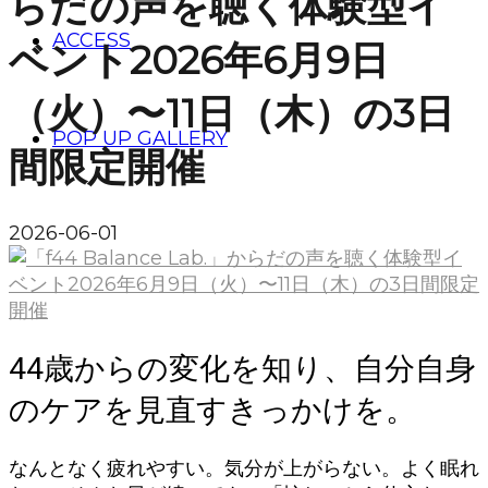
らだの声を聴く体験型イ
ACCESS
ベント2026年6月9日
（火）〜11日（木）の3日
POP UP GALLERY
間限定開催
2026-06-01
44歳からの変化を知り、自分自身
のケアを見直すきっかけを。
なんとなく疲れやすい。気分が上がらない。よく眠れ