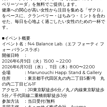
ベリーソーダ」を無料でご提供します。
健康への関心が高い女性から注目を集める「ザクロ」
をベースに、クランベリー・はちみつ・ミントを合わ
せた、毎日を心地よく過ごしたい女性のための一杯で
す。
■イベント概要
イベント名：f44 Balance Lab.（エフ フォーティ フ
ォー バランスラボ）
開催日時 ：
2026年6月9日（火）15:00 ～22:00
2026年6月10日（水）、11日（木）8:00〜22:00
会場 ：Marunouchi Happ. Stand & Gallery
住所 ：東京都千代田区丸の内二丁目5番1号 丸
の内二丁目ビル1F
アクセス ：JR東京駅徒歩6分／丸ノ内線東京駅徒歩
5分／千代田線二重橋前駅徒歩3分
参加方法 ：当日受付/無料