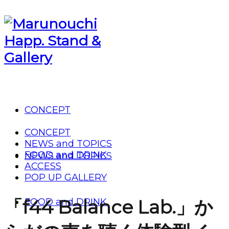
CONCEPT
CONCEPT
NEWS and TOPICS
FOOD and DRINK
NEWS and TOPICS
ACCESS
POP UP GALLERY
「f44 Balance Lab.」か
FOOD and DRINK