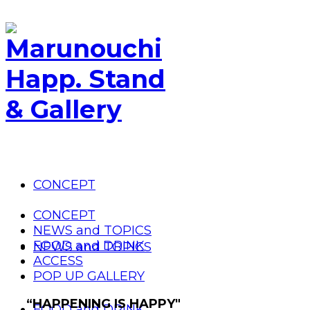
CONCEPT
CONCEPT
NEWS and TOPICS
FOOD and DRINK
NEWS and TOPICS
ACCESS
POP UP GALLERY
“HAPPENING IS HAPPY"
FOOD and DRINK