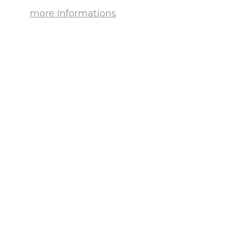
more Informations
【2日間限定】「美味しいキッチン」POP
UP STORE in 丸の内 ～325BALANCE弁当
＆ラランドコラボ弁当販売～
2026-07-29
スペイン産プレミアムカバ、「ロジャーグ
ラート」初のポップアップストアが3日間限
定オープン！