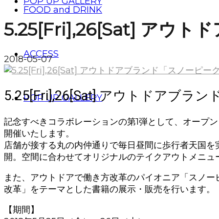
POP UP GALLERY
FOOD and DRINK
5.25[Fri],26[Sat] 
ACCESS
2018-05-07
5.25[Fri],26[Sat] アウトドアブラ
POP UP GALLERY
記念すべきコラボレーションの第1弾として、オープン
開催いたします。
店舗が接する丸の内仲通りで毎日昼間に歩行者天国を
開。空間に合わせてオリジナルのテイクアウトメニュ
また、アウトドアで働き方改革のパイオニア「スノーピーク
改革」をテーマとした書籍の展示・販売を行います。
【期間】