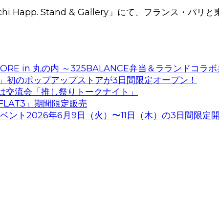
ouchi Happ. Stand & Gallery」にて、フ
ORE in 丸の内 ～325BALANCE弁当＆ラランドコラ
」初のポップアップストアが3日間限定オープン！
第1回は交流会「推し祭りトークナイト」
LAT3」期間限定販売
験型イベント2026年6月9日（火）〜11日（木）の3日間限定