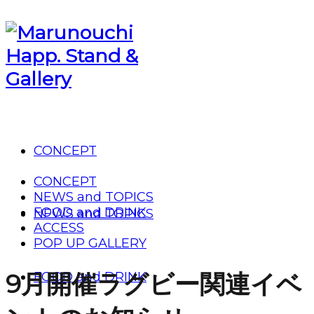
CONCEPT
CONCEPT
NEWS and TOPICS
FOOD and DRINK
NEWS and TOPICS
ACCESS
POP UP GALLERY
9月開催ラグビー関連イベ
FOOD and DRINK