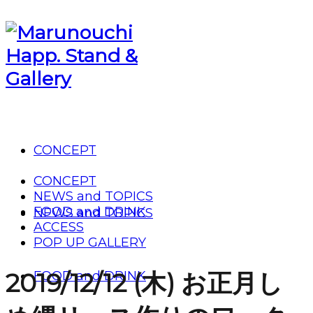
CONCEPT
CONCEPT
NEWS and TOPICS
FOOD and DRINK
NEWS and TOPICS
ACCESS
POP UP GALLERY
2019/12/12 (木) お正月し
FOOD and DRINK