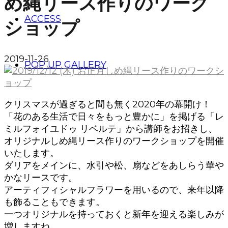
め縄リース作りのワーク
ACCESS
ショップ
2019-11-26
POP UP GALLERY
クリスマスが過ぎると間も無く2020年の幕開け！
「花のある生活で日々をもっと豊かに」を掲げる「レ
ミルフォイユドゥ リベルテ」から講師をお招きし、
オリジナルしめ縄リース作りのワークショップを開催
いたします。
ダリアをメインに、水引や松、扇などをあしらう華や
かなリースです。
アーティフィシャルフラワーを用いるので、来年以降
も飾ることもできます。
一つオリジナルを持っておくと新年を迎える楽しみが
増しますね。