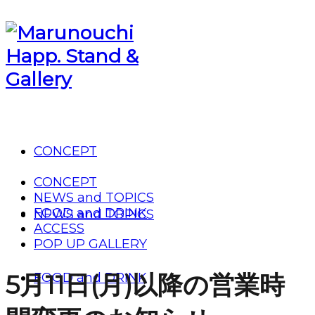
CONCEPT
CONCEPT
NEWS and TOPICS
FOOD and DRINK
NEWS and TOPICS
ACCESS
POP UP GALLERY
5月11日(月)以降の営業時
FOOD and DRINK