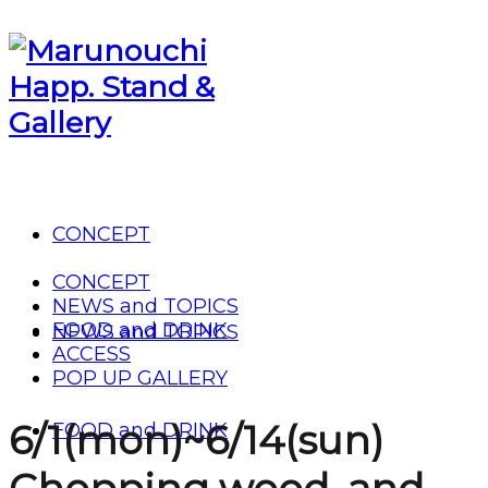
CONCEPT
CONCEPT
NEWS and TOPICS
FOOD and DRINK
NEWS and TOPICS
ACCESS
POP UP GALLERY
6/1(mon)~6/14(sun)
FOOD and DRINK