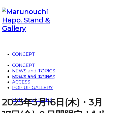
CONCEPT
CONCEPT
NEWS and TOPICS
FOOD and DRINK
NEWS and TOPICS
ACCESS
POP UP GALLERY
2023年3月16日(木)・3月
FOOD and DRINK